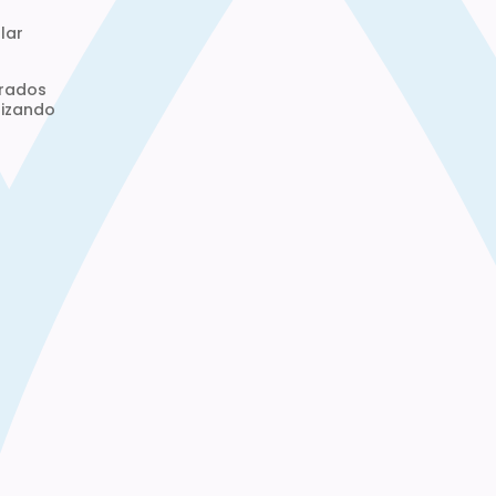
lar
orados
tizando