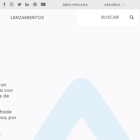
ÁREA PRIVADA
ESPAÑOL
LANZAMIENTOS
 un
na con
s de
añade
asa, por
,