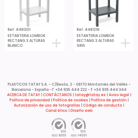
Ref. 4481201
Ref. 4481216
ESTANTERIA LOMBOK
ESTANTERIA LOMBOK
RECTANG.3 ALTURAS
RECTANG.3 ALTURAS
BLANCO
GRIS
PLASTICOS TATAY S.A. - C/Besòs, 2 - 08170 Montornès del Vallès -
Barcelona - España -
T +34 935 444 222 - F +34 935 444 344
ACERCA DE TATAY
|
CONTÁCTANOS
|
tatay@tatay.es
|
Aviso legal
|
Política de privacidad |
Política de cookies
|
Política de gestión
|
Autorización de uso de fotografías
|
Código de conducta
|
Canal ético
|
Diseño web
ISO 9001
ISO 14001