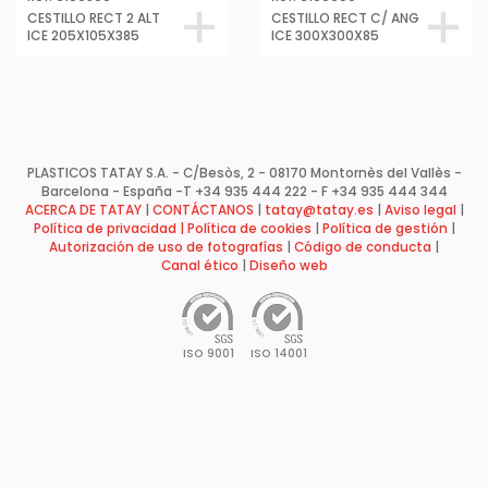
CESTILLO RECT 2 ALT
CESTILLO RECT C/ ANG
ICE 205X105X385
ICE 300X300X85
PLASTICOS TATAY S.A. - C/Besòs, 2 - 08170 Montornès del Vallès -
Barcelona - España -
T +34 935 444 222 - F +34 935 444 344
ACERCA DE TATAY
|
CONTÁCTANOS
|
tatay@tatay.es
|
Aviso legal
|
Política de privacidad |
Política de cookies
|
Política de gestión
|
Autorización de uso de fotografías
|
Código de conducta
|
Canal ético
|
Diseño web
ISO 9001
ISO 14001