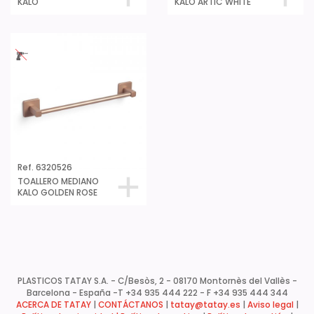
KALO
KALO ARTIC WHITE
Ref. 6320526
TOALLERO MEDIANO
KALO GOLDEN ROSE
PLASTICOS TATAY S.A. - C/Besòs, 2 - 08170 Montornès del Vallès -
Barcelona - España -
T +34 935 444 222 - F +34 935 444 344
ACERCA DE TATAY
|
CONTÁCTANOS
|
tatay@tatay.es
|
Aviso legal
|