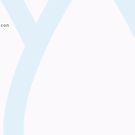
a
 con