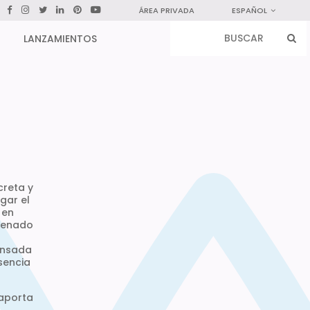
ÁREA PRIVADA
ESPAÑOL
LANZAMIENTOS
creta y
gar el
 en
rdenado
pensada
sencia
 aporta