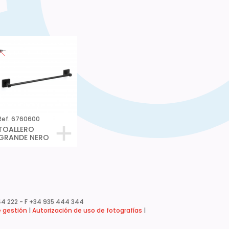
Ref. 6760600
TOALLERO
GRANDE NERO
4 222 - F +34 935 444 344
e gestión
|
Autorización de uso de fotografías
|