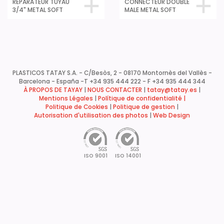
REPARATEUR TUYAU
CONNECTEUR DOUBLE
3/4" METAL SOFT
MALE METAL SOFT
PLASTICOS TATAY S.A. - C/Besòs, 2 - 08170 Montornès del Vallès -
Barcelona - España -
T +34 935 444 222 - F +34 935 444 344
À PROPOS DE TAYAY
|
NOUS CONTACTER
|
tatay@tatay.es
|
Mentions Légales
|
Polítique de confidentialité |
Politique de Cookies
|
Politique de gestion
|
Autorisation d'utilisation des photos
|
Web Design
ISO 9001
ISO 14001