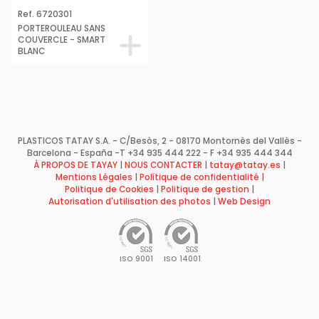
Ref. 6720301
PORTEROULEAU SANS
COUVERCLE - SMART
BLANC
PLASTICOS TATAY S.A. - C/Besòs, 2 - 08170 Montornès del Vallès -
Barcelona - España -
T +34 935 444 222 - F +34 935 444 344
À PROPOS DE TAYAY
|
NOUS CONTACTER
|
tatay@tatay.es
|
Mentions Légales
|
Polítique de confidentialité |
Politique de Cookies
|
Politique de gestion
|
Autorisation d'utilisation des photos
|
Web Design
ISO 9001
ISO 14001